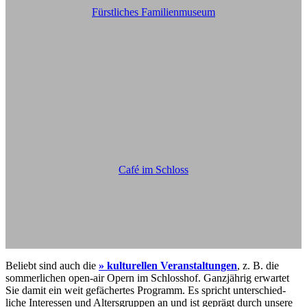
Fürstliches Familienmuseum
Café im Schloss
Beliebt sind auch die
» kulturellen Veranstaltungen
, z. B. die
sommerlichen open-air Opern im Schlosshof. Ganzjährig erwartet
Sie damit ein weit gefächertes Programm. Es spricht unter­schied­
liche Interessen und Altersgruppen an und ist geprägt durch unsere