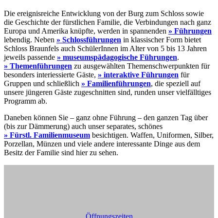
Die ereignisreiche Entwicklung von der Burg zum Schloss sowie
die Geschichte der fürstlichen Familie, die Verbindungen nach ganz
Europa und Amerika knüpfte, werden in spannenden
» Führungen
lebendig. Neben
» Schlossführungen
in klassischer Form bietet
Schloss Braunfels auch SchülerInnen im Alter von 5 bis 13 Jahren
jeweils passende
» museumspädagogische Führungen
.
» Themenführungen
zu ausgewählten Themenschwerpunkten für
besonders interiessierte Gäste,
» interaktive Führungen
für
Gruppen und schließlich
» Familienführungen
, die speziell auf
unsere jüngeren Gäste zugeschnitten sind, runden unser vielfälltiges
Programm ab.
Daneben können Sie – ganz ohne Führung – den ganzen Tag über
(bis zur Dämmerung) auch unser separates, schönes
» Fürstl. Familienmuseum
besichtigen. Waffen, Uniformen, Silber,
Porzellan, Münzen und viele andere interessante Dinge aus dem
Besitz der Familie sind hier zu sehen.
Öffnungszeiten