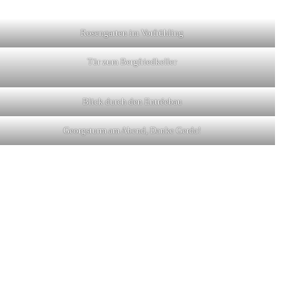
Rosengarten im Vorfrühling
Tür zum Bergfriedkeller
Blick durch den Entréebau
Georgsturm am Abend, Danke Gerda!