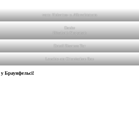
vorn: Hubertus- u. Albrechtsturm
Danke
Elisabeth Kropatsch
Detail Eisernes Tor
Leuchte am Ottonischen Bau
 у Браунфельсі!