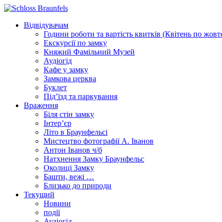
Відвідувачам
Години роботи та вартість квитків (Квітень по жовт
Екскурсії по замку
Княжий Фамільний Музей
Аудіогід
Кафе у замку
Замкова церква
Буклет
Під’їзд та паркування
Враження
Біля стін замку
Інтер’єр
Літо в Браунфельсі
Мистецтво фотографії А. Іванов
Антон Іванов ч/б
Натхнення Замку Браунфельс
Околиці Замку
Башти, вежі …
Близько до природи
Текущий
Новини
події
Аудіогід