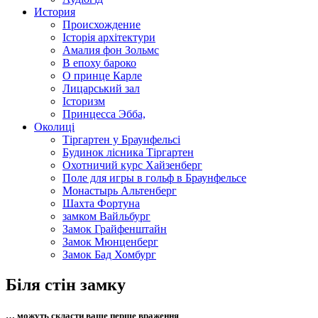
История
Происхождение
Історія архітектури
Амалия фон Зольмс
В епоху бароко
O принце Карле
Лицарський зал
Історизм
Принцесса Эбба,
Околиці
Тіргартен у Браунфельсі
Будинок лісника Тіргартен
Охотничий курс Хайзенберг
Поле для игры в гольф в Браунфельсе
Монастырь Альтенберг
Шахта Фортуна
замком Вайльбург
Замок Грайфенштайн
Замок Мюнценберг
Замок Бад Хомбург
Біля стін замку
… можуть скласти ваше перше враження