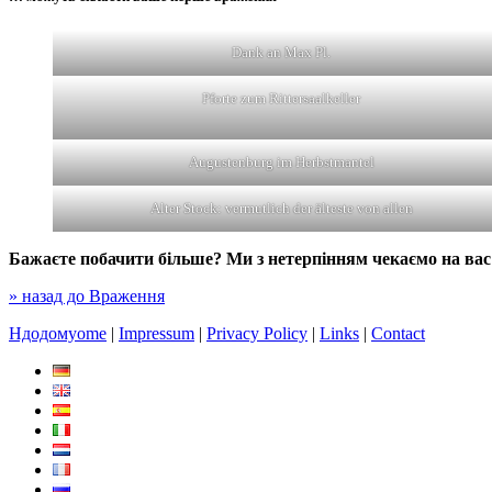
Dank an Max Pl.
Pforte zum Rittersaalkeller
Augustenburg im Herbstmantel
Alter Stock: vermutlich der älteste von allen
Бажаєте побачити більше? Ми з нетерпінням чекаємо на вас
» назад до Враження
Hдодомуome
|
Impressum
|
Privacy Policy
|
Links
|
Contact