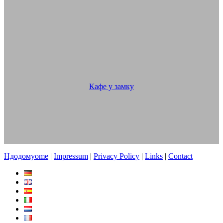
Кафе у замку
Hдодомуome
|
Impressum
|
Privacy Policy
|
Links
|
Contact