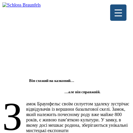
Він схожий на казковий…
…але він справжній.
З
амок Браунфельс своїм силуетом здалеку зустрічає
відвідувачів із вершини базальтової скелі. Замок,
який належить почесному роду вже майже 800
років, є живою пам’яткою культури. У замку, в
якому досі мешкає родина, зберігаються унікальні
мистецькі експонати