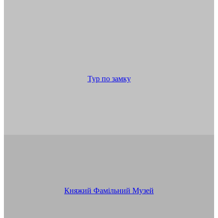
Тур по замку
К
няжий Фамільний Музей