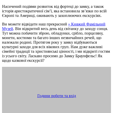
Насичений подіями розвиток від фортеці до замку, а також
історія аристократичної сім’ї, яка встановила зв’язки по всій
Європі та Америці, оживають у захоплюючих екскурсіях.
Ви можете відвідати наш прекрасний
» Княжий Фамільний
Музей
. Він відкритий весь день від світанку до заходу сонця.
Тут можна побачити зброю, обладунки, срібло, порцеляну,
монети, костюми та багато інших незвичайних речей, що
належали родині. Протягом року у замку відбуваються
культурні заходи для всіх вікових груп. Нам дуже важливі
сімейні традиції та християнські цінності, і ми відкриті гостям
із усього світу. Ласкаво просимо до Замку Браунфельс! Як
щодо казкової екскурсії?
Години роботи та вхід