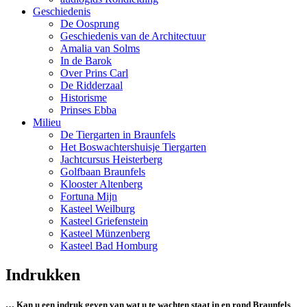
Geschiedenis
De Oosprung
Geschiedenis van de Architectuur
Amalia van Solms
In de Barok
Over Prins Carl
De Ridderzaal
Historisme
Prinses Ebba
Milieu
De Tiergarten in Braunfels
Het Boswachtershuisje Tiergarten
Jachtcursus Heisterberg
Golfbaan Braunfels
Klooster Altenberg
Fortuna Mijn
Kasteel Weilburg
Kasteel Griefenstein
Kasteel Münzenberg
Kasteel Bad Homburg
Indrukken
… Kan u een indruk geven van wat u te wachten staat in en rond Braunfels