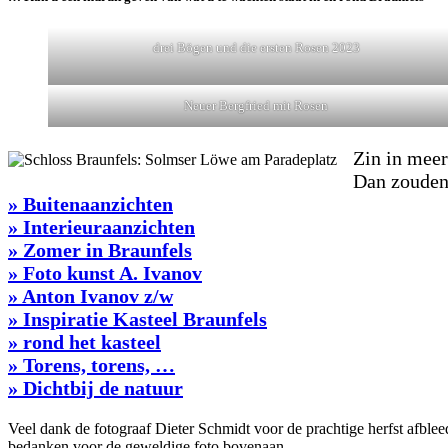
drei Bögen und die ersten Rosen 2023
Neuer Bergfried mit Rosen
Zin in mee
Dan zouden 
» Buitenaanzichten
» Interieuraanzichten
» Zomer in Braunfels
» Foto kunst A. Ivanov
» Anton Ivanov z/w
» Inspiratie Kasteel Braunfels
» rond het kasteel
» Torens, torens, …
» Dichtbij de natuur
Veel dank de fotograaf Dieter Schmidt voor de prachtige herfst afble
bedanken voor de geweldige foto bovenaan.