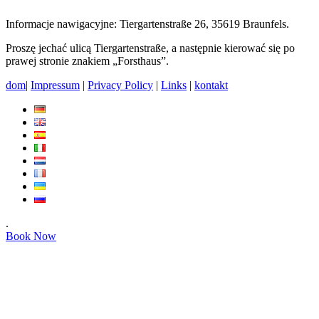
Informacje nawigacyjne: Tiergartenstraße 26, 35619 Braunfels.
Proszę jechać ulicą Tiergartenstraße, a następnie kierować się po
prawej stronie znakiem „Forsthaus”.
dom
|
Impressum
|
Privacy Policy
|
Links
|
kontakt
.
Book Now