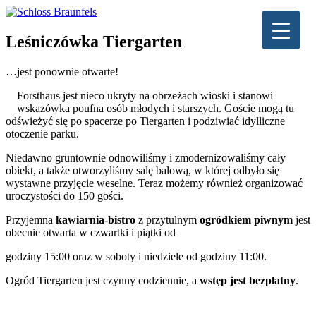
Leśniczówka Tiergarten
…jest ponownie otwarte!
Forsthaus jest nieco ukryty na obrzeżach wioski i stanowi
wskazówka poufna osób młodych i starszych. Goście mogą tu
odświeżyć się po spacerze po Tiergarten i podziwiać idylliczne
otoczenie parku.
Niedawno gruntownie odnowiliśmy i zmodernizowaliśmy cały
obiekt, a także otworzyliśmy salę balową, w której odbyło się
wystawne przyjęcie weselne. Teraz możemy również organizować
uroczystości do 150 gości.
Przyjemna
kawiarnia-bistro
z przytulnym
ogródkiem piwnym
jest
obecnie otwarta w czwartki i piątki od
godziny 15:00 oraz w soboty i niedziele od godziny 11:00.
Ogród Tiergarten jest czynny codziennie, a
wstęp jest bezpłatny
.