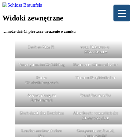
Widoki zewnętrzne
…może dać Ci pierwsze wrażenie o zamku
Dank an Max Pl.
vorn: Hubertus- u.
Albrechtsturm
Rosengarten im Vorfrühling
Pforte zum Rittersaalkeller
Danke
Tür zum Bergfriedkeller
Elisabeth Kropatsch
Augustenburg im
Detail Eisernes Tor
Herbstmantel
Blick durch den Entréebau
Alter Stock: vermutlich der
älteste von allen
Leuchte am Ottonischen
Georgsturm am Abend,
Bau
Danke Gerda!