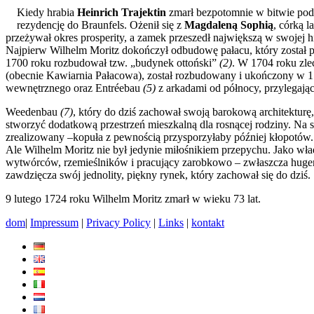
Kiedy hrabia
Heinrich Trajektin
zmarł bezpotomnie w bitwie pod
rezydencję do Braunfels. Ożenił się z
Magdaleną Sophią
, córką 
przeżywał okres prosperity, a zamek przeszedł największą w swojej
Najpierw Wilhelm Moritz dokończył odbudowę pałacu, który został
1700 roku rozbudował tzw. „budynek ottoński”
(2)
. W 1704 roku zle
(obecnie Kawiarnia Pałacowa), został rozbudowany i ukończony w 17
wewnętrznego oraz Entréebau
(5)
z arkadami od północy, przylegając
Weedenbau
(7)
, który do dziś zachował swoją barokową architektur
stworzyć dodatkową przestrzeń mieszkalną dla rosnącej rodziny. Na
zrealizowany –kopuła z pewnością przysporzyłaby później kłopotów.
Ale Wilhelm Moritz nie był jedynie miłośnikiem przepychu. Jako wład
wytwórców, rzemieślników i pracujący zarobkowo – zwłaszcza hugeno
zawdzięcza swój jednolity, piękny rynek, który zachował się do dziś.
9 lutego 1724 roku Wilhelm Moritz zmarł w wieku 73 lat.
dom
|
Impressum
|
Privacy Policy
|
Links
|
kontakt