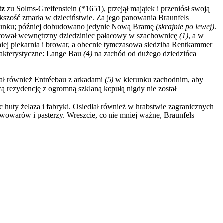
tz
zu Solms-Greifenstein (*1651), przejął majątek i przeniósł swoją
iększość zmarła w dzieciństwie. Za jego panowania Braunfels
 rysunku; później dobudowano jedynie Nową Bramę
(skrajnie po lewej)
.
ktował wewnętrzny dziedziniec pałacowy w szachownicę
(1)
, a w
iej piekarnia i browar, a obecnie tymczasowa siedziba Rentkammer
rakterystyczne: Lange Bau
(4)
na zachód od dużego dziedzińca
wał również Entréebau z arkadami
(5)
w kierunku zachodnim, aby
 rezydencję z ogromną szklaną kopułą nigdy nie został
c huty żelaza i fabryki. Osiedlał również w hrabstwie zagranicznych
owarów i pasterzy. Wreszcie, co nie mniej ważne, Braunfels