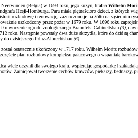
 Neerwinden (Belgia) w 1693 roku, jego kuzyn, hrabia
Wilhelm Mori
landgrafa Hesji-Homburga. Para miała piętnaścioro dzieci, z których w
 historii rozbudowę i renowację; zaznaczono je na żółto na sąsiednim
 poważnie uszkodzony przez pożar w 1679 roku. W 1696 roku zaproje
cił utworzenie ogrodu zoologicznego Braunfels. Cabinettsbau
(3)
, dawn
12 roku. Następnie powstały dwa duże skrzydła, które do dziś są cha
y do dzisiejszego Prinz-Albrechtsbau
(6)
.
ę, został ostatecznie ukończony w 1717 roku. Wilhelm Moritz rozbudo
 szczęście plan rozbudowy kompleksu pałacowego o wspaniałą barokową
ca wiele uczynił dla swojego kraju, wspierając gospodarkę i zakładają
tów. Zainicjował tworzenie cechów krawców, piekarzy, bednarzy, piw