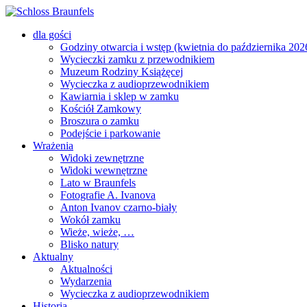
dla gości
Godziny otwarcia i wstęp (kwietnia do października 202
Wycieczki zamku z przewodnikiem
Muzeum Rodziny Książęcej
Wycieczka z audioprzewodnikiem
Kawiarnia i sklep w zamku
Kościół Zamkowy
Broszura o zamku
Podejście i parkowanie
Wrażenia
Widoki zewnętrzne
Widoki wewnętrzne
Lato w Braunfels
Fotografie A. Ivanova
Anton Ivanov czarno-biały
Wokół zamku
Wieże, wieże, …
Blisko natury
Aktualny
Aktualności
Wydarzenia
Wycieczka z audioprzewodnikiem
Historia