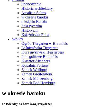
Pochodzenie
Historia architektury
Amalie z Solms
w okresie baroku
o księciu Karolu
Sala rycerska
Historyzm
Księżniczka Ebba
okolicy
Ogród Tiergarten w Braunfels
Leśniczówka Tiergarten
Kurs myśliwski Heisterberg
Pole golfowe Braunfels
Klasztor Altenberg
Kopalnia Fortuny
Zamek Weilburg
Zamek Greifenstein
Zamek Münzenberg
Zamek Bad Homburg
w okresie baroku
od twierdzy do barokowej rezydencji