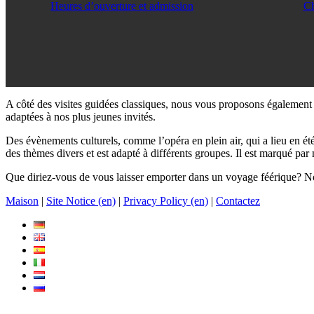
Heures d’ouverture et admission
Ch
A côté des visites guidées classiques, nous vous proposons également d
adaptées à nos plus jeunes invités.
Des évènements culturels, comme l’opéra en plein air, qui a lieu en ét
des thèmes divers et est adapté à différents groupes. Il est marqué par
Que diriez-vous de vous laisser emporter dans un voyage féérique? No
Maison
|
Site Notice (en)
|
Privacy Policy (en)
|
Contactez
.