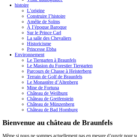
histoire
L’origine
Construire I’histoire
Amélie de Solms
À I’époque Baroque
Sur le Prince Carl
La salle des Chevaliers
Historicisme
Princesse Ebba
Environnement
Le Tiergarten à Braunfels
Le Masion du Forestier Tiergarten
Parcours de Chasse à Heisterberg
Terrain de Golf de Braunfels
Le Monastère d’Altenberg
Mine de Fortuna
Château de Weilburg
Château de Greifenstein
Château de Münzenberg
Château de Bad Homburg
Bienvenue au château de Braunfels
Même si nous ne sommes actuellement pas en mesure d’ouvrir pour v