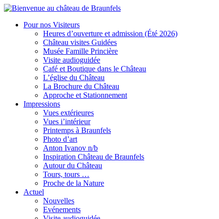
Pour nos Visiteurs
Heures d’ouverture et admission (Été 2026)
Château visites Guidées
Musée Famille Princière
Visite audioguidée
Café et Boutique dans le Château
L’église du Château
La Brochure du Château
Approche et Stationnement
Impressions
Vues extérieures
Vues i’intérieur
Printemps à Braunfels
Photo d’art
Anton Ivanov n/b
Inspiration Château de Braunfels
Autour du Château
Tours, tours …
Proche de la Nature
Actuel
Nouvelles
Evénements
Visite audioguidée