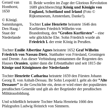
Gerard van
II. Beide werden im Zuge der Glorious Revolution
Honthorst,
1689 gleichberechtigt
König und Königin von
1650
England, Schottland und Irland
(Foto ©
Rijksmuseum, Amsterdam, Danke!).
© Königl.
Sammlungen,
Tochter
Luise Henriette
heiratete 1646 den
Den Haag /
Kurfürsten Friedrich Wilhelm von
Staat der
Brandenburg, den
”Großen Kurfürsten”
– eine
Niederlande
sehr glückliche Ehe. Sohn Friedrich wurde als
Friedrich I.
der erste König in Preußen.
Tochter
Emilie Albertine Agnes
heiratete 1652
Graf Wilhelm
Friedrich von Nassau-Dietz
, Statthalter von Friesland, Groningen
und Drente. Aus dieser Verbindung entstammen die Regenten des
Hauses
Oranien
, später dann die Erbstatthalter und seit 1815 die
Könige und Königinnen der Niederlande
Tochter
Henriette Catharina
heiratete 1659 den
Fürsten Johann
Georg II. von Anhalt-Dessau. Ihr Sohn Leopold I. geht als der
”Alte
Dessauer”
in die Geschichte ein, denn er wird einer der populärsten
preußischen Generäle und gilt als der Begründer der preußischen
Militärausbildung.
Und schließlich heiratete Tochter Maria Henrietta 1666 den
Pfalzgrafen Ludwig Heinrich von Simmern.