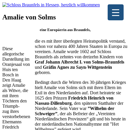
Amalie von Solms
eine Europäerin aus Braunfels,
die es mit ihrer überlegten Heiratspolitik verstand,
schon vor nahezu 400 Jahren Staaten in Europa zu
Diese
vereinen. Amalie wurde 1602 auf Schloss
allegorische
Braunfels als zehntes von dreizehn Kindern von
Darstellung im
Graf Johann Albrecht I. von Solms-Braunfels
Oranjesaal von
und
Gräfin Agnes zu Sayn-Wittgenstein
Huis ten
geboren.
Bosch in
Den Haag
Bedingt durch die Wirren des 30-jährigen Krieges
zeigt Amalie
hielt Amalie von Solms sich mit ihren Eltern im
als Witwe, die
Exil in den Niederlanden auf. Dort heiratete sie
mit ihren
1625 den Prinzen
Friedrich Heinrich von
Töchtern den
Nassau-Dillenburg
, den späteren Statthalter der
Triumph-
Niederlande. Sein Vater war
”Wilhelm der
zug ihres
Schweiger”
, der als Befreier der „Vereinten
verstorbebenen
Niederländischen Provinzen“ gilt und bis heute in
Ehemanns
der niederländischen Nationalhymne mit ”Het
Friedrich
Wilhelmus” gefeiert wird.