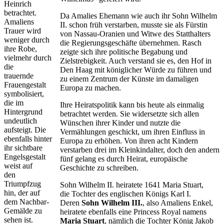
Heinrich
betrachtet.
Da Amalies Ehemann wie auch ihr Sohn Wilhelm
Amaliens
II. schon früh verstarben, musste sie als Fürstin
Trauer wird
von Nassau-Oranien und Witwe des Statthalters
weniger durch
die Regierungsgeschäfte übernehmen. Rasch
ihre Robe,
zeigte sich ihre politische Begabung und
vielmehr durch
Zielstrebigkeit. Auch verstand sie es, den Hof in
die
Den Haag mit königlicher Würde zu führen und
trauernde
zu einem Zentrum der Künste im damaligen
Frauengestalt
Europa zu machen.
symbolisiert,
die im
Ihre Heiratspolitik kann bis heute als einmalig
Hintergrund
betrachtet werden. Sie widersetzte sich allen
undeutlich
Wünschen ihrer Kinder und nutzte die
aufsteigt. Die
Vermählungen geschickt, um ihren Einfluss in
ebenfalls hinter
Europa zu erhöhen. Von ihren acht Kindern
ihr sichtbare
verstarben drei im Kleinkindalter, doch den andern
Engelsgestalt
fünf gelang es durch Heirat, europäische
weist auf
Geschichte zu schreiben.
den
Triumpfzug
Sohn Wilhelm II. heiratete 1641 Maria Stuart,
hin, der auf
die Tochter des englischen Königs Karl I.
dem Nachbar-
Deren
Sohn Wilhelm III.
, also Amaliens Enkel,
Gemälde zu
heiratete ebenfalls eine Princess Royal namens
sehen ist.
Maria Stuart
, nämlich die Tochter König Jakob